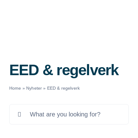
Fortsätt
till
innehållet
EED & regelverk
Home
»
Nyheter
»
EED & regelverk
Sök
efter: