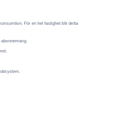
konsumtion. För en hel fastighet blir detta
ch abonnemang.
met.
 mätsystem.