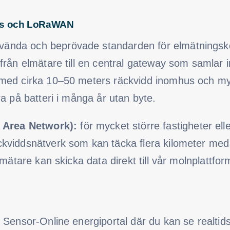
us och LoRaWAN
ända och beprövade standarden för elmätningsk
 från elmätare till en central gateway som samlar
 med cirka 10–50 meters räckvidd inomhus och my
ra på batteri i många år utan byte.
Area Network):
för mycket större fastigheter elle
ckviddsnätverk som kan täcka flera kilometer m
Elmätare kan skicka data direkt till vår molnplattf
r Sensor-Online energiportal där du kan se realti