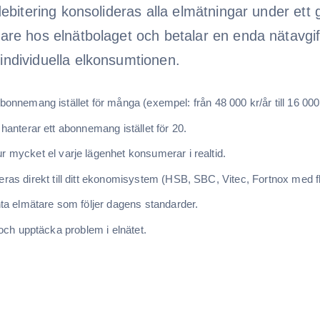
 debitering konsolideras alla elmätningar under 
re hos elnätbolaget och betalar en enda nätavgift
ndividuella elkonsumtionen.
bonnemang istället för många (exempel: från 48 000 kr/år till 16 000 
 hanterar ett abonnemang istället för 20.
r mycket el varje lägenhet konsumerar i realtid.
ras direkt till ditt ekonomisystem (HSB, SBC, Vitec, Fortnox med fl
nta elmätare som följer dagens standarder.
och upptäcka problem i elnätet.