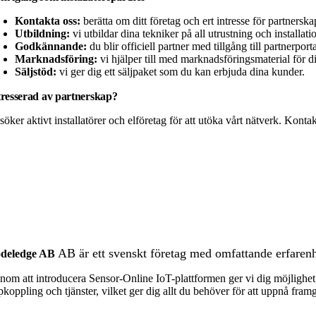
Kontakta oss:
berätta om ditt företag och ert intresse för partnerska
Utbildning:
vi utbildar dina tekniker på all utrustning och installati
Godkännande:
du blir officiell partner med tillgång till partnerport
Marknadsföring:
vi hjälper till med marknadsföringsmaterial för d
Säljstöd:
vi ger dig ett säljpaket som du kan erbjuda dina kunder.
tresserad av partnerskap?
söker aktivt installatörer och elföretag för att utöka vårt nätverk. Konta
AB är ett svenskt företag med omfattande erfarenh
deledge AB
nom att introducera Sensor-Online IoT-plattformen ger vi dig möjlighet
pkoppling och tjänster, vilket ger dig allt du behöver för att uppnå fram