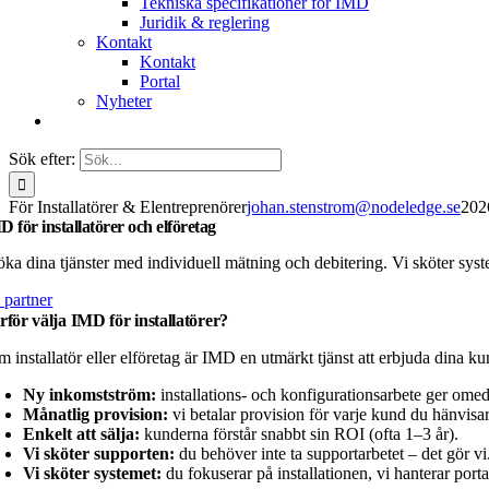
Tekniska specifikationer för IMD
Juridik & reglering
Kontakt
Kontakt
Portal
Nyheter
Sök efter:
För Installatörer & Elentreprenörer
johan.stenstrom@nodeledge.se
202
D för installatörer och elföretag
öka dina tjänster med individuell mätning och debitering. Vi sköter syste
 partner
rför välja IMD för installatörer?
m installatör eller elföretag är IMD en utmärkt tjänst att erbjuda dina 
Ny inkomstström:
installations- och konfigurationsarbete ger omed
Månatlig provision:
vi betalar provision för varje kund du hänvisar e
Enkelt att sälja:
kunderna förstår snabbt sin ROI (ofta 1–3 år).
Vi sköter supporten:
du behöver inte ta supportarbetet – det gör vi
Vi sköter systemet:
du fokuserar på installationen, vi hanterar porta