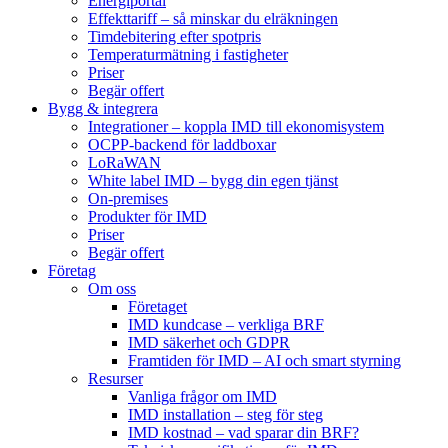
Energiportal
Effekttariff – så minskar du elräkningen
Timdebitering efter spotpris
Temperaturmätning i fastigheter
Priser
Begär offert
Bygg & integrera
Integrationer – koppla IMD till ekonomisystem
OCPP-backend för laddboxar
LoRaWAN
White label IMD – bygg din egen tjänst
On-premises
Produkter för IMD
Priser
Begär offert
Företag
Om oss
Företaget
IMD kundcase – verkliga BRF
IMD säkerhet och GDPR
Framtiden för IMD – AI och smart styrning
Resurser
Vanliga frågor om IMD
IMD installation – steg för steg
IMD kostnad – vad sparar din BRF?