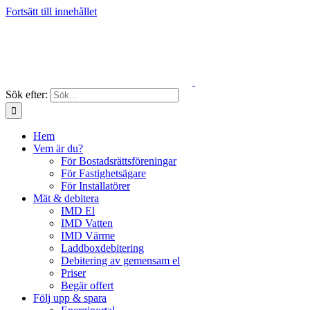
Fortsätt till innehållet
Sök efter:
Hem
Vem är du?
För Bostadsrättsföreningar
För Fastighetsägare
För Installatörer
Mät & debitera
IMD El
IMD Vatten
IMD Värme
Laddboxdebitering
Debitering av gemensam el
Priser
Begär offert
Följ upp & spara