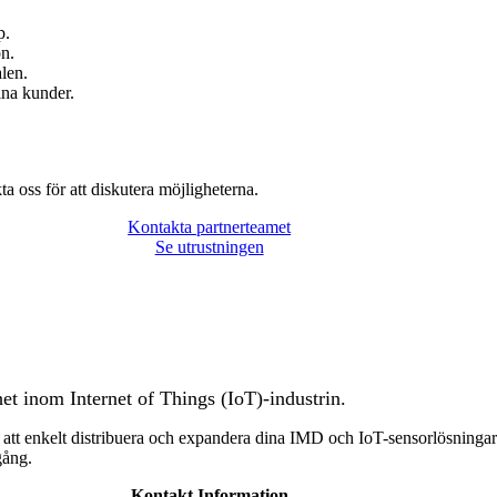
p.
on.
alen.
ina kunder.
kta oss för att diskutera möjligheterna.
Kontakta partnerteamet
Se utrustningen
et inom Internet of Things (IoT)-industrin.
 att enkelt distribuera och expandera dina IMD och IoT-sensorlösningar
gång.
Kontakt Information