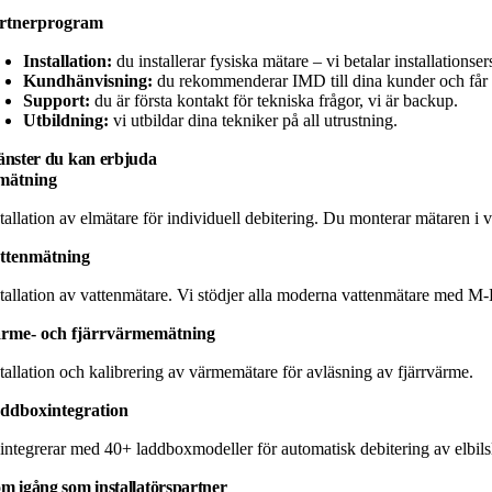
rtnerprogram
Installation:
du installerar fysiska mätare – vi betalar installationser
Kundhänvisning:
du rekommenderar IMD till dina kunder och får 
Support:
du är första kontakt för tekniska frågor, vi är backup.
Utbildning:
vi utbildar dina tekniker på all utrustning.
änster du kan erbjuda
mätning
tallation av elmätare för individuell debitering. Du monterar mätaren i v
ttenmätning
stallation av vattenmätare. Vi stödjer alla moderna vattenmätare med M-
rme- och fjärrvärmemätning
stallation och kalibrering av värmemätare för avläsning av fjärrvärme.
ddboxintegration
 integrerar med 40+ laddboxmodeller för automatisk debitering av elbil
m igång som installatörspartner