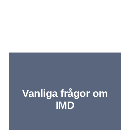
Fortsätt
till
innehållet
Vanliga frågor om
IMD