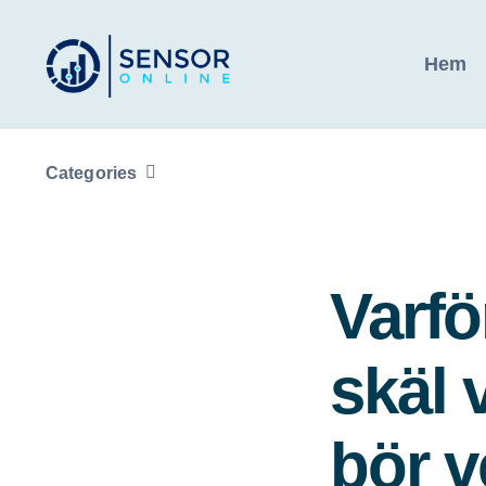
Fortsätt
till
Hem
innehållet
Categories
Varfö
skäl 
bör v