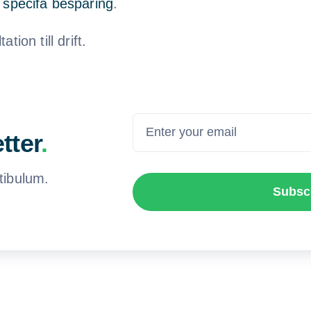
 specifa besparing
.
ion till drift.
tter
.
tibulum.
Subsc