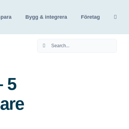
spara
Bygg & integrera
Företag
Sök
efter:
– 5
gare