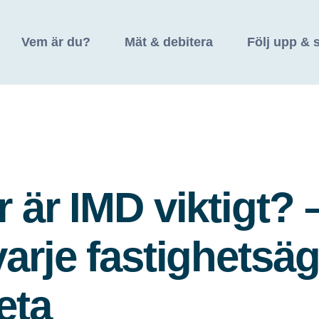
Vem är du?
Mät & debitera
Följ upp & 
r är IMD viktigt? 
varje fastighetsä
eta