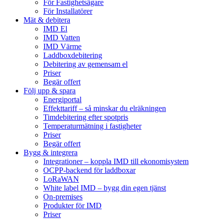
För Fastighetsägare
För Installatörer
Mät & debitera
IMD El
IMD Vatten
IMD Värme
Laddboxdebitering
Debitering av gemensam el
Priser
Begär offert
Följ upp & spara
Energiportal
Effekttariff – så minskar du elräkningen
Timdebitering efter spotpris
Temperaturmätning i fastigheter
Priser
Begär offert
Bygg & integrera
Integrationer – koppla IMD till ekonomisystem
OCPP-backend för laddboxar
LoRaWAN
White label IMD – bygg din egen tjänst
On-premises
Produkter för IMD
Priser