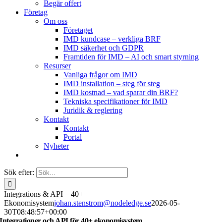
Begär offert
Företag
Om oss
Företaget
IMD kundcase – verkliga BRF
IMD säkerhet och GDPR
Framtiden för IMD – AI och smart styrning
Resurser
Vanliga frågor om IMD
IMD installation – steg för steg
IMD kostnad – vad sparar din BRF?
Tekniska specifikationer för IMD
Juridik & reglering
Kontakt
Kontakt
Portal
Nyheter
Sök efter:
Integrations & API – 40+
Ekonomisystem
johan.stenstrom@nodeledge.se
2026-05-
30T08:48:57+00:00
Integrationer och API för 40+ ekonomisystem