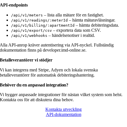
API-endpoints
– lista alla mätare för en fastighet.
/api/v1/meters
– hämta mätaravläsningar.
/api/v1/readings/:meterId
– hämta debiteringsdata.
/api/v1/billing/:apartmentId
– exportera data som CSV.
/api/v1/export/csv
– händelsenotiser i realtid.
/api/v1/webhooks
Alla API-anrop kräver autentisering via API-nyckel. Fullständig
dokumentation finns på developer.imd-online.se.
Betalleverantörer vi stödjer
Vi kan integrera med Stripe, Adyen och lokala svenska
betalleverantörer för automatisk debiteringshantering.
Behöver du en anpassad integration?
Vi bygger anpassade integrationer för nästan vilket system som helst.
Kontakta oss för att diskutera dina behov.
Kontakta utveckling
API-dokumentation