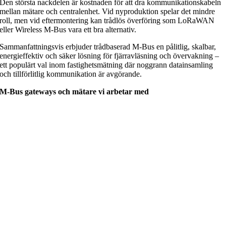
Den största nackdelen är kostnaden för att dra kommunikationskabeln
mellan mätare och centralenhet. Vid nyproduktion spelar det mindre
roll, men vid eftermontering kan trådlös överföring som LoRaWAN
eller Wireless M-Bus vara ett bra alternativ.
Sammanfattningsvis erbjuder trådbaserad M-Bus en pålitlig, skalbar,
energieffektiv och säker lösning för fjärravläsning och övervakning –
ett populärt val inom fastighetsmätning där noggrann datainsamling
och tillförlitlig kommunikation är avgörande.
M-Bus gateways och mätare vi arbetar med