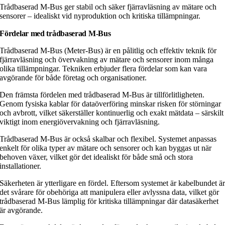
Trådbaserad M-Bus ger stabil och säker fjärravläsning av mätare och
sensorer – idealiskt vid nyproduktion och kritiska tillämpningar.
Fördelar med trådbaserad M-Bus
Trådbaserad M-Bus (Meter-Bus) är en pålitlig och effektiv teknik för
fjärravläsning och övervakning av mätare och sensorer inom många
olika tillämpningar. Tekniken erbjuder flera fördelar som kan vara
avgörande för både företag och organisationer.
Den främsta fördelen med trådbaserad M-Bus är tillförlitligheten.
Genom fysiska kablar för dataöverföring minskar risken för störningar
och avbrott, vilket säkerställer kontinuerlig och exakt mätdata – särskilt
viktigt inom energiövervakning och fjärravläsning.
Trådbaserad M-Bus är också skalbar och flexibel. Systemet anpassas
enkelt för olika typer av mätare och sensorer och kan byggas ut när
behoven växer, vilket gör det idealiskt för både små och stora
installationer.
Säkerheten är ytterligare en fördel. Eftersom systemet är kabelbundet ä
det svårare för obehöriga att manipulera eller avlyssna data, vilket gör
trådbaserad M-Bus lämplig för kritiska tillämpningar där datasäkerhet
är avgörande.