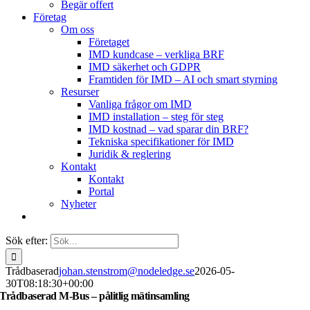
Begär offert
Företag
Om oss
Företaget
IMD kundcase – verkliga BRF
IMD säkerhet och GDPR
Framtiden för IMD – AI och smart styrning
Resurser
Vanliga frågor om IMD
IMD installation – steg för steg
IMD kostnad – vad sparar din BRF?
Tekniska specifikationer för IMD
Juridik & reglering
Kontakt
Kontakt
Portal
Nyheter
Sök efter:
Trådbaserad
johan.stenstrom@nodeledge.se
2026-05-
30T08:18:30+00:00
Trådbaserad M-Bus – pålitlig mätinsamling