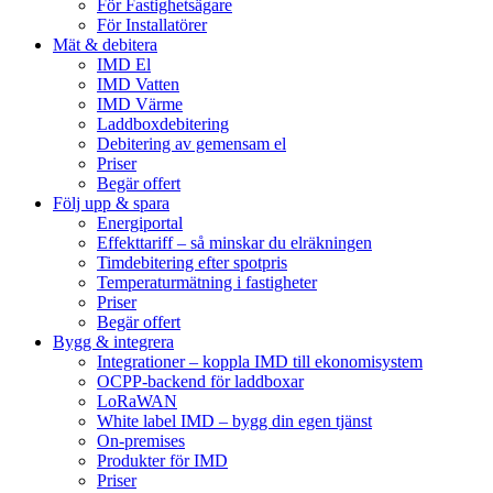
För Fastighetsägare
För Installatörer
Mät & debitera
IMD El
IMD Vatten
IMD Värme
Laddboxdebitering
Debitering av gemensam el
Priser
Begär offert
Följ upp & spara
Energiportal
Effekttariff – så minskar du elräkningen
Timdebitering efter spotpris
Temperaturmätning i fastigheter
Priser
Begär offert
Bygg & integrera
Integrationer – koppla IMD till ekonomisystem
OCPP-backend för laddboxar
LoRaWAN
White label IMD – bygg din egen tjänst
On-premises
Produkter för IMD
Priser