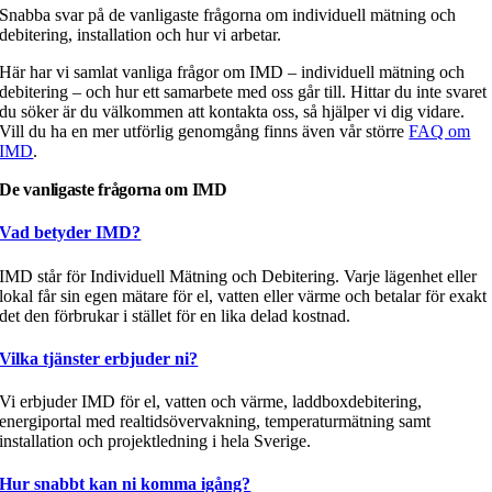
Snabba svar på de vanligaste frågorna om individuell mätning och
debitering, installation och hur vi arbetar.
Här har vi samlat vanliga frågor om IMD – individuell mätning och
debitering – och hur ett samarbete med oss går till. Hittar du inte svaret
du söker är du välkommen att kontakta oss, så hjälper vi dig vidare.
Vill du ha en mer utförlig genomgång finns även vår större
FAQ om
IMD
.
De vanligaste frågorna om IMD
Vad betyder IMD?
IMD står för Individuell Mätning och Debitering. Varje lägenhet eller
lokal får sin egen mätare för el, vatten eller värme och betalar för exakt
det den förbrukar i stället för en lika delad kostnad.
Vilka tjänster erbjuder ni?
Vi erbjuder IMD för el, vatten och värme, laddboxdebitering,
energiportal med realtidsövervakning, temperaturmätning samt
installation och projektledning i hela Sverige.
Hur snabbt kan ni komma igång?