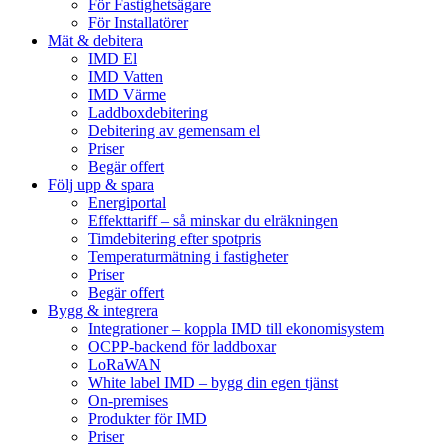
För Fastighetsägare
För Installatörer
Mät & debitera
IMD El
IMD Vatten
IMD Värme
Laddboxdebitering
Debitering av gemensam el
Priser
Begär offert
Följ upp & spara
Energiportal
Effekttariff – så minskar du elräkningen
Timdebitering efter spotpris
Temperaturmätning i fastigheter
Priser
Begär offert
Bygg & integrera
Integrationer – koppla IMD till ekonomisystem
OCPP-backend för laddboxar
LoRaWAN
White label IMD – bygg din egen tjänst
On-premises
Produkter för IMD
Priser