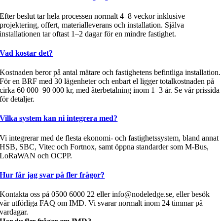
Efter beslut tar hela processen normalt 4–8 veckor inklusive
projektering, offert, materialleverans och installation. Själva
installationen tar oftast 1–2 dagar för en mindre fastighet.
Vad kostar det?
Kostnaden beror på antal mätare och fastighetens befintliga installation.
För en BRF med 30 lägenheter och enbart el ligger totalkostnaden på
cirka 60 000–90 000 kr, med återbetalning inom 1–3 år. Se vår prissida
för detaljer.
Vilka system kan ni integrera med?
Vi integrerar med de flesta ekonomi- och fastighetssystem, bland annat
HSB, SBC, Vitec och Fortnox, samt öppna standarder som M-Bus,
LoRaWAN och OCPP.
Hur får jag svar på fler frågor?
Kontakta oss på 0500 6000 22 eller info@nodeledge.se, eller besök
vår utförliga FAQ om IMD. Vi svarar normalt inom 24 timmar på
vardagar.