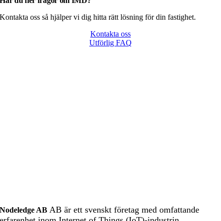
Har du fler frågor om IMD?
Kontakta oss så hjälper vi dig hitta rätt lösning för din fastighet.
Kontakta oss
Utförlig FAQ
AB är ett svenskt företag med omfattande
Nodeledge AB
erfarenhet inom Internet of Things (IoT)-industrin.