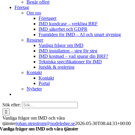
Begär offert
Företag
Om oss
Företaget
IMD kundcase – verkliga BRF
IMD säkerhet och GDPR
Framtiden för IMD – AI och smart styrning
Resurser
Vanliga frågor om IMD
IMD installation – steg för steg
IMD kostnad – vad sparar din BRF?
Tekniska specifikationer för IMD
Juridik & reglering
Kontakt
Kontakt
Portal
Nyheter
Sök efter:
Vanliga frågor om IMD och våra
tjänster
johan.stenstrom@nodeledge.se
2026-05-30T08:44:33+00:00
Vanliga frågor om IMD och våra tjänster